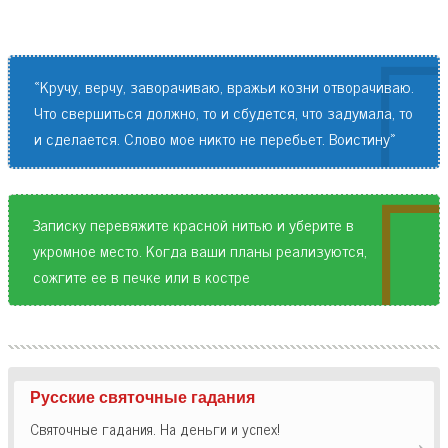
«Кручу, верчу, заворачиваю, вражьи козни отворачиваю.
Что свершиться должно, то и сбудется, что задумала, то
и сделается. Слово мое никто не перебьет. Воистину»
Записку перевяжите красной нитью и уберите в
укромное место. Когда ваши планы реализуются,
сожгите ее в печке или в костре
Русские святочные гадания
Святочные гадания. На деньги и успех!