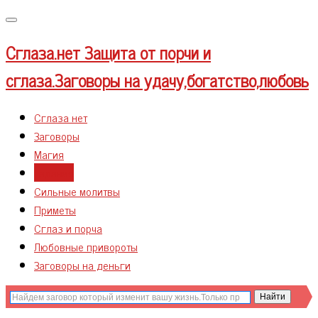
Меню
Сглаза.нет
Защита от порчи и
сглаза.Заговоры на удачу,богатство,любовь
Сглаза нет
Заговоры
Магия
Гадания
Сильные молитвы
Приметы
Сглаз и порча
Любовные привороты
Заговоры на деньги