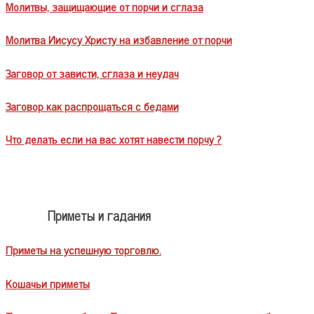
Молитвы, защищающие от порчи и сглаза
Молитва Иисусу Христу на избавление от порчи
Заговор от зависти, сглаза и неудач
Заговор как распрощаться с бедами
Что делать если на вас хотят навести порчу ?
Приметы и гадания
Приметы на успешную торговлю.
Кошачьи приметы