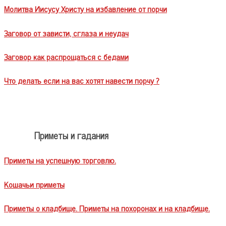
Молитва Иисусу Христу на избавление от порчи
Заговор от зависти, сглаза и неудач
Заговор как распрощаться с бедами
Что делать если на вас хотят навести порчу ?
Приметы и гадания
Приметы на успешную торговлю.
Кошачьи приметы
Приметы о кладбище. Приметы на похоронах и на кладбище.