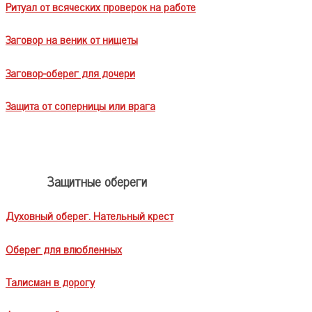
Ритуал от всяческих проверок на работе
Заговор на веник от нищеты
Заговор-оберег для дочери
Защита от соперницы или врага
Защитные обереги
Духовный оберег. Нательный крест
Оберег для влюбленных
Талисман в дорогу