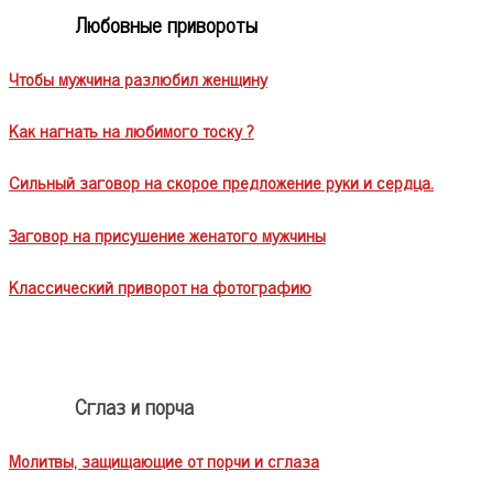
Любовные привороты
Чтобы мужчина разлюбил женщину
Как нагнать на любимого тоску ?
Сильный заговор на скорое предложение руки и сердца.
Заговор на присушение женатого мужчины
Классический приворот на фотографию
Сглаз и порча
Молитвы, защищающие от порчи и сглаза