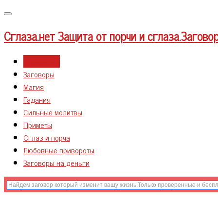
Меню
Сглаза.нет
Защита от порчи и сглаза.Загово
Сглаза нет
Заговоры
Магия
Гадания
Сильные молитвы
Приметы
Сглаз и порча
Любовные привороты
Заговоры на деньги