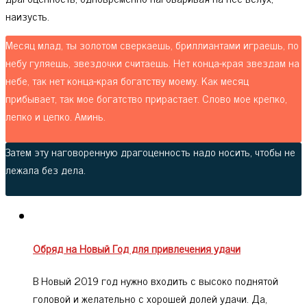
наизусть.
Месяц млад, ты золотом сверкаешь, бриллиантами играешь, по
небу гуляешь, звездочки считаешь. Нет конца-края звездам на
небе, так нет конца-края богатству моему. Как месяц
прибывает, так мое богатство прирастает. Слово мое крепко,
лепко и цепко. Аминь.
Затем эту наговоренную драгоценность надо носить, чтобы не
лежала без дела.
Обряд на Новый Год для привлечения удачи
В Новый 2019 год нужно входить с высоко поднятой
головой и желательно с хорошей долей удачи. Да,