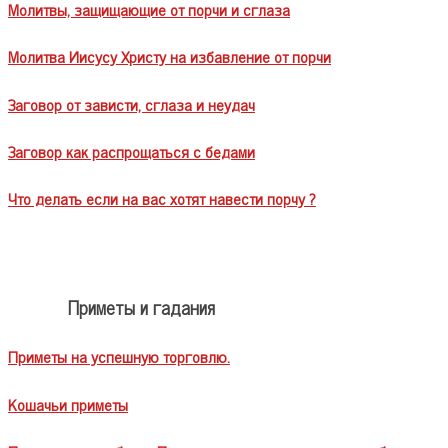
Молитвы, защищающие от порчи и сглаза
Молитва Иисусу Христу на избавление от порчи
Заговор от зависти, сглаза и неудач
Заговор как распрощаться с бедами
Что делать если на вас хотят навести порчу ?
Приметы и гадания
Приметы на успешную торговлю.
Кошачьи приметы