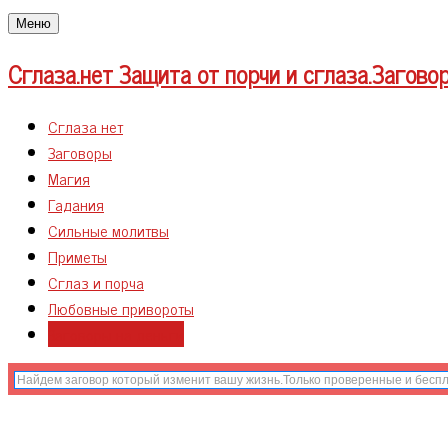
Меню
Сглаза.нет
Защита от порчи и сглаза.Загово
Сглаза нет
Заговоры
Магия
Гадания
Сильные молитвы
Приметы
Сглаз и порча
Любовные привороты
Заговоры на деньги