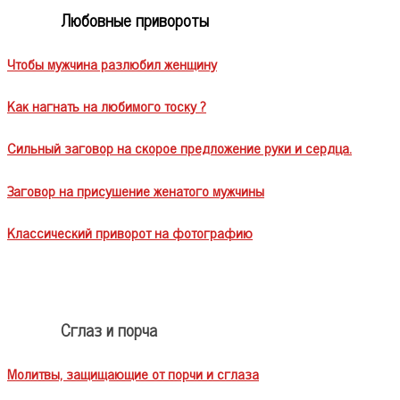
Любовные привороты
Чтобы мужчина разлюбил женщину
Как нагнать на любимого тоску ?
Сильный заговор на скорое предложение руки и сердца.
Заговор на присушение женатого мужчины
Классический приворот на фотографию
Сглаз и порча
Молитвы, защищающие от порчи и сглаза