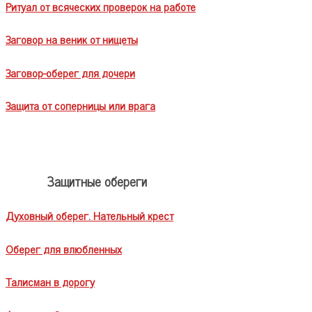
Ритуал от всяческих проверок на работе
Заговор на веник от нищеты
Заговор-оберег для дочери
Защита от соперницы или врага
Защитные обереги
Духовный оберег. Нательный крест
Оберег для влюбленных
Талисман в дорогу