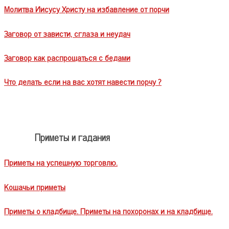
Молитва Иисусу Христу на избавление от порчи
Заговор от зависти, сглаза и неудач
Заговор как распрощаться с бедами
Что делать если на вас хотят навести порчу ?
Приметы и гадания
Приметы на успешную торговлю.
Кошачьи приметы
Приметы о кладбище. Приметы на похоронах и на кладбище.