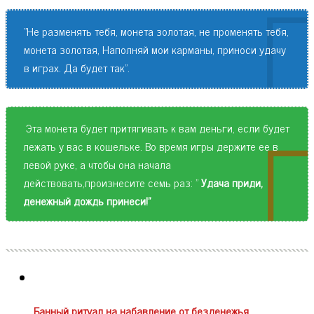
"Не разменять тебя, монета золотая, не променять тебя,
монета золотая, Наполняй мои карманы, приноси удачу
в играх. Да будет так".
Эта монета будет притягивать к вам деньги, если будет
лежать у вас в кошельке. Во время игры держите ее в
левой руке, а чтобы она начала
действовать,произнесите семь раз: "
Удача приди,
денежный дождь принеси!"
Банный ритуал на набавление от безденежья