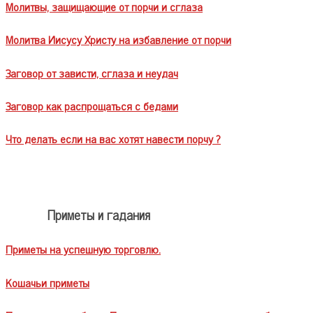
Молитвы, защищающие от порчи и сглаза
Молитва Иисусу Христу на избавление от порчи
Заговор от зависти, сглаза и неудач
Заговор как распрощаться с бедами
Что делать если на вас хотят навести порчу ?
Приметы и гадания
Приметы на успешную торговлю.
Кошачьи приметы