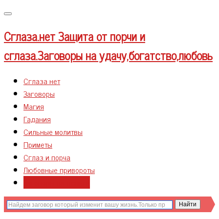
Меню
Сглаза.нет
Защита от порчи и
сглаза.Заговоры на удачу,богатство,любовь
Сглаза нет
Заговоры
Магия
Гадания
Сильные молитвы
Приметы
Сглаз и порча
Любовные привороты
Заговоры на деньги