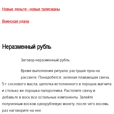
Новые деньги - новые талисманы
Воинская удача
Неразменный рубль
Заговор-неразменный рубль
Время выполнения ритуала: растущая луна на
рассвете. Понадобятся: зеленая плавающая свеча,
5 г соснового масла, щепотка истолченного в порошок магнита
и столько же порошка папоротника. Растопите свечу и
добавьте в воск все остальные компоненты. Залейте
полученным воском однорублевую монету, после чего восемь
раз наговорите на нее: