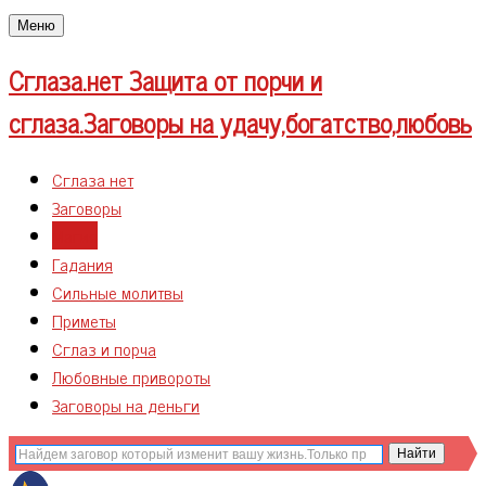
Меню
Сглаза.нет
Защита от порчи и
сглаза.Заговоры на удачу,богатство,любовь
Сглаза нет
Заговоры
Магия
Гадания
Сильные молитвы
Приметы
Сглаз и порча
Любовные привороты
Заговоры на деньги