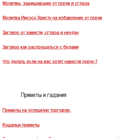
Молитвы, защищающие от порчи и сглаза
Молитва Иисусу Христу на избавление от порчи
Заговор от зависти, сглаза и неудач
Заговор как распрощаться с бедами
Что делать если на вас хотят навести порчу ?
Приметы и гадания
Приметы на успешную торговлю.
Кошачьи приметы