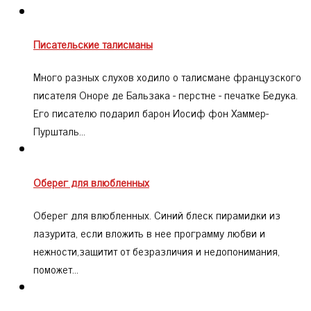
Писательские талисманы
Много разных слухов ходило о талисмане французского
писателя Оноре де Бальзака - перстне - печатке Бедука.
Его писателю подарил барон Иосиф фон Хаммер-
Пуршталь…
Оберег для влюбленных
Оберег для влюбленных. Синий блеск пирамидки из
лазурита, если вложить в нее программу любви и
нежности,защитит от безразличия и недопонимания,
поможет…