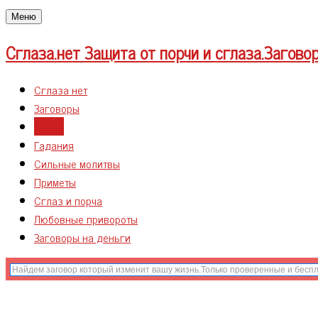
Меню
Сглаза.нет
Защита от порчи и сглаза.Загово
Сглаза нет
Заговоры
Магия
Гадания
Сильные молитвы
Приметы
Сглаз и порча
Любовные привороты
Заговоры на деньги