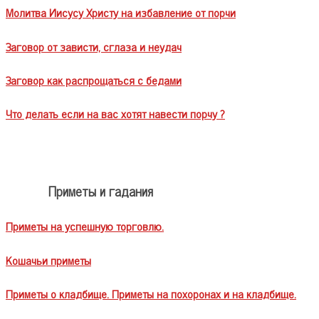
Молитва Иисусу Христу на избавление от порчи
Заговор от зависти, сглаза и неудач
Заговор как распрощаться с бедами
Что делать если на вас хотят навести порчу ?
Приметы и гадания
Приметы на успешную торговлю.
Кошачьи приметы
Приметы о кладбище. Приметы на похоронах и на кладбище.