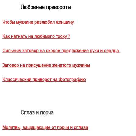
Любовные привороты
Чтобы мужчина разлюбил женщину
Как нагнать на любимого тоску ?
Сильный заговор на скорое предложение руки и сердца.
Заговор на присушение женатого мужчины
Классический приворот на фотографию
Сглаз и порча
Молитвы, защищающие от порчи и сглаза