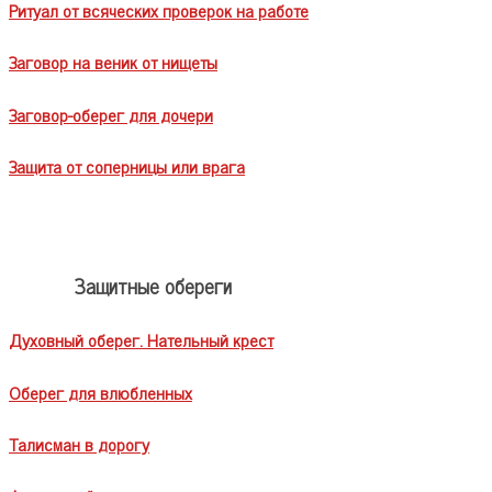
Ритуал от всяческих проверок на работе
Заговор на веник от нищеты
Заговор-оберег для дочери
Защита от соперницы или врага
Защитные обереги
Духовный оберег. Нательный крест
Оберег для влюбленных
Талисман в дорогу