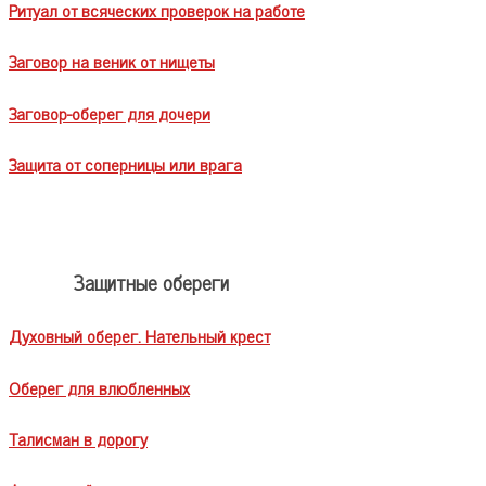
Ритуал от всяческих проверок на работе
Заговор на веник от нищеты
Заговор-оберег для дочери
Защита от соперницы или врага
Защитные обереги
Духовный оберег. Нательный крест
Оберег для влюбленных
Талисман в дорогу