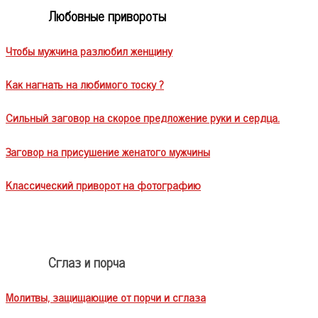
Любовные привороты
Чтобы мужчина разлюбил женщину
Как нагнать на любимого тоску ?
Сильный заговор на скорое предложение руки и сердца.
Заговор на присушение женатого мужчины
Классический приворот на фотографию
Сглаз и порча
Молитвы, защищающие от порчи и сглаза