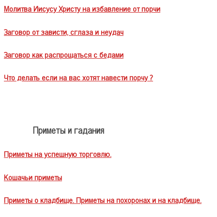
Молитва Иисусу Христу на избавление от порчи
Заговор от зависти, сглаза и неудач
Заговор как распрощаться с бедами
Что делать если на вас хотят навести порчу ?
Приметы и гадания
Приметы на успешную торговлю.
Кошачьи приметы
Приметы о кладбище. Приметы на похоронах и на кладбище.