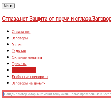
Меню
Сглаза.нет
Защита от порчи и сглаза.Загово
Сглаза нет
Заговоры
Магия
Гадания
Сильные молитвы
Приметы
Сглаз и порча
Любовные привороты
Заговоры на деньги