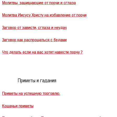
Молитвы, защищающие от порчи и сглаза
Молитва Иисусу Христу на избавление от порчи
Заговор от зависти, сглаза и неудач
Заговор как распрощаться с бедами
Что делать если на вас хотят навести порчу ?
Приметы и гадания
Приметы на успешную торговлю.
Кошачьи приметы