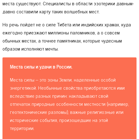
места существуют. Специалисты в области эзотерики давным-
давно составили карту таких волшебных мест.
Но речь пойдет не о силе Тибета или индийских храмах, куда
ежегодно приезжают миллионы паломников, а о совсем
обычных местах, а точнее памятниках, которые чудесным
образом исполняют мечты.
Места силы и удачи в России.
Места силы – это зоны Земли, наделенные особой
энергетикой. Необычные свойства приобретаются ими
вследствие разных причин: накладывают свой
отпечаток природные особенности местности (например,
геотектонические разломы), важные религиозные или
исторические события, произошедшие на этой
территории.