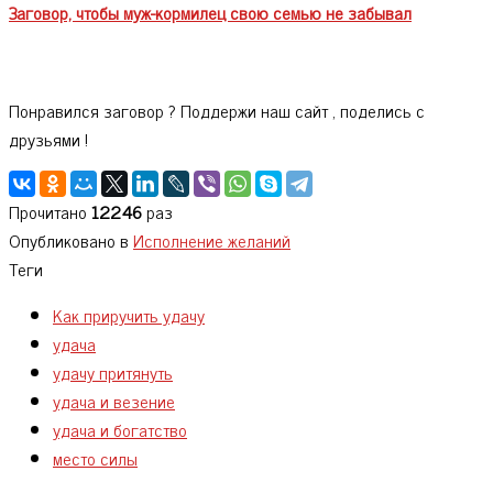
Заговор, чтобы муж-кормилец свою семью не забывал
Понравился заговор ? Поддержи наш сайт , поделись с
друзьями !
Прочитано
12246
раз
Опубликовано в
Исполнение желаний
Теги
Как приручить удачу
удача
удачу притянуть
удача и везение
удача и богатство
место силы