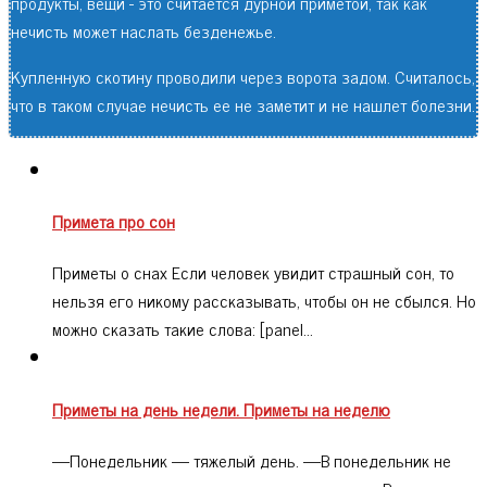
продукты, вещи - это считается дурной приметой, так как
нечисть может наслать безденежье.
Купленную скотину проводили через ворота задом. Считалось,
что в таком случае нечисть ее не заметит и не нашлет болезни.
Примета про сон
Приметы о снах Если человек увидит страшный сон, то
нельзя его никому рассказывать, чтобы он не сбылся. Но
можно сказать такие слова: [panel…
Приметы на день недели. Приметы на неделю
—Понедельник — тяжелый день. —В понедельник не