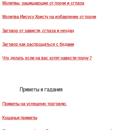
Молитвы, защищающие от порчи и сглаза
Молитва Иисусу Христу на избавление от порчи
Заговор от зависти, сглаза и неудач
Заговор как распрощаться с бедами
Что делать если на вас хотят навести порчу ?
Приметы и гадания
Приметы на успешную торговлю.
Кошачьи приметы