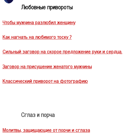
Любовные привороты
Чтобы мужчина разлюбил женщину
Как нагнать на любимого тоску ?
Сильный заговор на скорое предложение руки и сердца.
Заговор на присушение женатого мужчины
Классический приворот на фотографию
Сглаз и порча
Молитвы, защищающие от порчи и сглаза