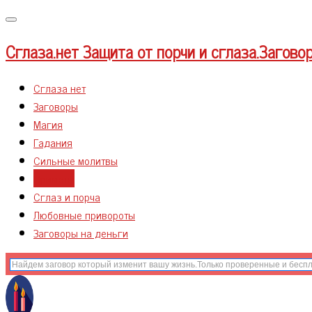
Меню
Сглаза.нет
Защита от порчи и сглаза.Загово
Сглаза нет
Заговоры
Магия
Гадания
Сильные молитвы
Приметы
Сглаз и порча
Любовные привороты
Заговоры на деньги