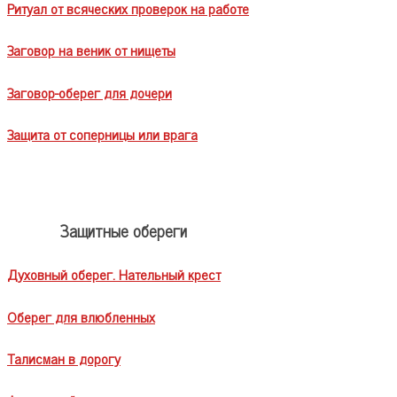
Ритуал от всяческих проверок на работе
Заговор на веник от нищеты
Заговор-оберег для дочери
Защита от соперницы или врага
Защитные обереги
Духовный оберег. Нательный крест
Оберег для влюбленных
Талисман в дорогу