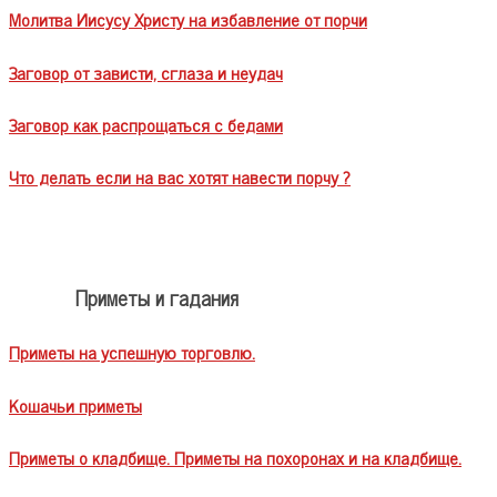
Молитва Иисусу Христу на избавление от порчи
Заговор от зависти, сглаза и неудач
Заговор как распрощаться с бедами
Что делать если на вас хотят навести порчу ?
Приметы и гадания
Приметы на успешную торговлю.
Кошачьи приметы
Приметы о кладбище. Приметы на похоронах и на кладбище.