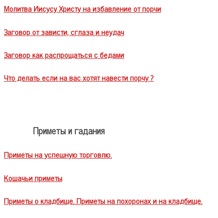
Молитва Иисусу Христу на избавление от порчи
Заговор от зависти, сглаза и неудач
Заговор как распрощаться с бедами
Что делать если на вас хотят навести порчу ?
Приметы и гадания
Приметы на успешную торговлю.
Кошачьи приметы
Приметы о кладбище. Приметы на похоронах и на кладбище.