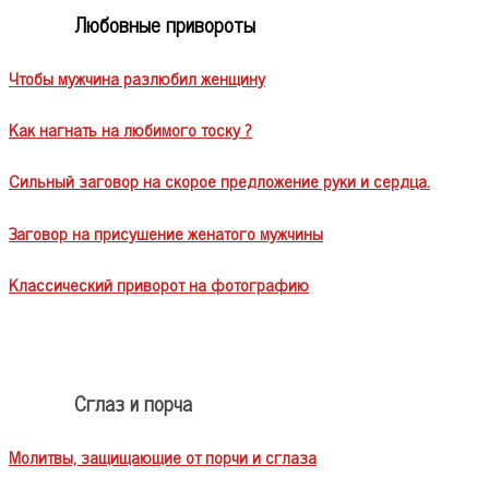
Любовные привороты
Чтобы мужчина разлюбил женщину
Как нагнать на любимого тоску ?
Сильный заговор на скорое предложение руки и сердца.
Заговор на присушение женатого мужчины
Классический приворот на фотографию
Сглаз и порча
Молитвы, защищающие от порчи и сглаза