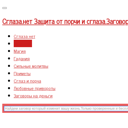
Меню
Сглаза.нет
Защита от порчи и сглаза.Загово
Сглаза нет
Заговоры
Магия
Гадания
Сильные молитвы
Приметы
Сглаз и порча
Любовные привороты
Заговоры на деньги