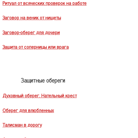
Ритуал от всяческих проверок на работе
Заговор на веник от нищеты
Заговор-оберег для дочери
Защита от соперницы или врага
Защитные обереги
Духовный оберег. Нательный крест
Оберег для влюбленных
Талисман в дорогу