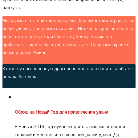
наизусть.
Месяц млад, ты золотом сверкаешь, бриллиантами играешь, по
небу гуляешь, звездочки считаешь. Нет конца-края звездам на
небе, так нет конца-края богатству моему. Как месяц
прибывает, так мое богатство прирастает. Слово мое крепко,
лепко и цепко. Аминь.
Затем эту наговоренную драгоценность надо носить, чтобы не
лежала без дела.
Обряд на Новый Год для привлечения удачи
В Новый 2019 год нужно входить с высоко поднятой
головой и желательно с хорошей долей удачи. Да,