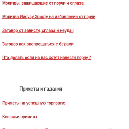
Молитвы, защищающие от порчи и сглаза
Молитва Иисусу Христу на избавление от порчи
Заговор от зависти, сглаза и неудач
Заговор как распрощаться с бедами
Что делать если на вас хотят навести порчу ?
Приметы и гадания
Приметы на успешную торговлю.
Кошачьи приметы