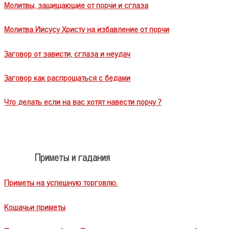
Молитвы, защищающие от порчи и сглаза
Молитва Иисусу Христу на избавление от порчи
Заговор от зависти, сглаза и неудач
Заговор как распрощаться с бедами
Что делать если на вас хотят навести порчу ?
Приметы и гадания
Приметы на успешную торговлю.
Кошачьи приметы