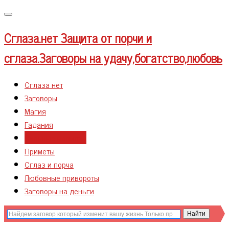
Меню
Сглаза.нет
Защита от порчи и
сглаза.Заговоры на удачу,богатство,любовь
Сглаза нет
Заговоры
Магия
Гадания
Сильные молитвы
Приметы
Сглаз и порча
Любовные привороты
Заговоры на деньги