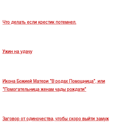
Что делать если крестик потемнел.
Ужин на удачу
Икона Божией Матери «В родах Помощница», или
«Помогательница женам чады рождати»
Заговор от одиночества, чтобы скоро выйти замуж