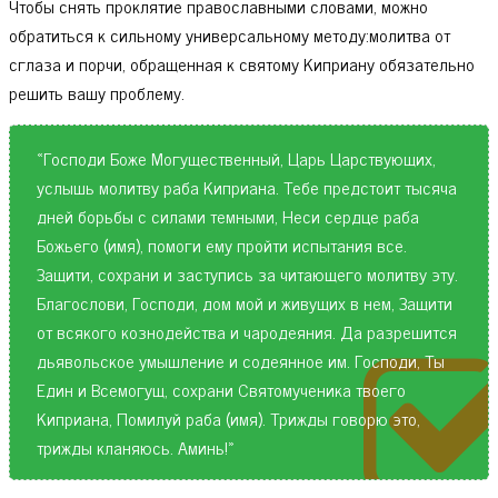
Чтобы снять проклятие православными словами, можно
обратиться к сильному универсальному методу:молитва от
сглаза и порчи, обращенная к святому Киприану обязательно
решить вашу проблему.
«Господи Боже Могущественный, Царь Царствующих,
услышь молитву раба Киприана. Тебе предстоит тысяча
дней борьбы с силами темными, Неси сердце раба
Божьего (имя), помоги ему пройти испытания все.
Защити, сохрани и заступись за читающего молитву эту.
Благослови, Господи, дом мой и живущих в нем, Защити
от всякого кознодейства и чародеяния. Да разрешится
дьявольское умышление и содеянное им. Господи, Ты
Един и Всемогущ, сохрани Святомученика твоего
Киприана, Помилуй раба (имя). Трижды говорю это,
трижды кланяюсь. Аминь!»