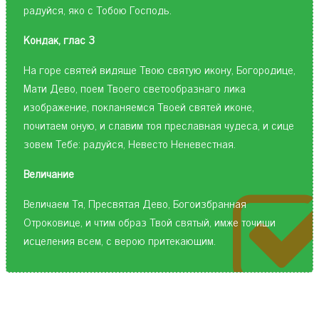
радуйся, яко с Тобою Господь.
Кондак, глас 3
На горе святей видяще Твою святую икону, Богородице,
Мати Дево, поем Твоего светообразнаго лика
изображение, покланяемся Твоей святей иконе,
почитаем оную, и славим тоя преславная чудеса, и сице
зовем Тебе: радуйся, Невесто Неневестная.
Величание
Величаем Тя, Пресвятая Дево, Богоизбранная
Отроковице, и чтим образ Твой святый, имже точиши
исцеления всем, с верою притекающим.