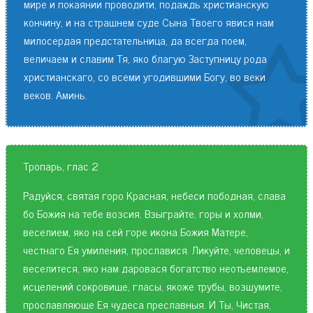
мире и покаянии проводити, подаждь христианскую
кончину, и на страшнем суде Сына Твоего явися нам
милосердая предстательница, да всегда поем,
величаем и славим Тя, яко благую Заступницу рода
христианскаго, со всеми угодившими Богу, во веки
веков. Аминь.
Тропарь, глас 2
Радуйся, святая горо Красная, небеси пободная, слава
бо Божия на тебе возсия. Взыграйте, горы и холми,
веселием, яко на сей горе икона Божия Матере,
честнаго Ея умиления, прославися. Ликуйте, человецы, и
веселитеся, яко нам даровася богатство неотъемлемое,
исцелений сокровище, гласы, якоже трубы, возшумите,
прославляюще Ея чудеса преславныя. И Ты, Чистая,