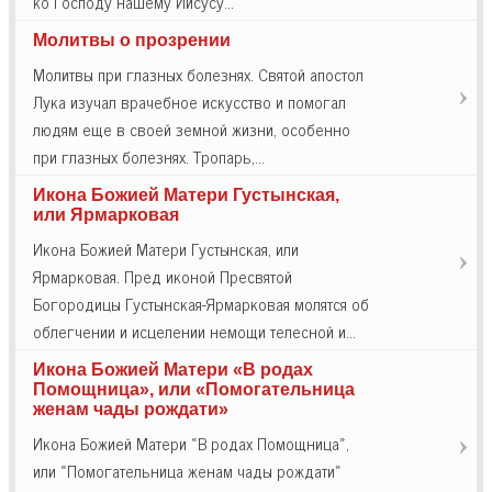
ко Господу нашему Иисусу…
Молитвы о прозрении
Молитвы при глазных болезнях. Святой апостол
Лука изучал врачебное искусство и помогал
людям еще в своей земной жизни, особенно
при глазных болезнях. Тропарь,…
Икона Божией Матери Густынская,
или Ярмарковая
Икона Божией Матери Густынская, или
Ярмарковая. Пред иконой Пресвятой
Богородицы Густынская-Ярмарковая молятся об
облегчении и исцелении немощи телесной и…
Икона Божией Матери «В родах
Помощница», или «Помогательница
женам чады рождати»
Икона Божией Матери «В родах Помощница»,
или «Помогательница женам чады рождати»