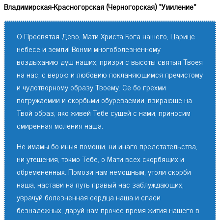
Владимирская-Красногорская (Черногорская) «Умиление»
О Пресвятая Дево, Мати Христа Бога нашего, Царице
небесе и земли! Вонми многоболезненному
воздыханию душ наших, призри с высоты святыя Твоея
на нас, с верою и любовию покланяющимся пречистому
и чудотворному образу Твоему. Се бо грехми
погружаемии и скорбьми обуреваемии, взирающе на
Твой образ, яко живей Тебе сущей с нами, приносим
смиренная моления наша.
Не имамы бо иныя помощи, ни инаго предстательства,
ни утешения, токмо Тебе, о Мати всех скорбящих и
обремененных. Помози нам немощным, утоли скорби
наша, настави на путь правый нас заблуждающих,
уврачуй болезненная сердца наша и спаси
безнадежных, даруй нам прочее время жития нашего в