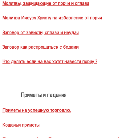
Молитвы, защищающие от порчи и сглаза
Молитва Иисусу Христу на избавление от порчи
Заговор от зависти, сглаза и неудач
Заговор как распрощаться с бедами
Что делать если на вас хотят навести порчу ?
Приметы и гадания
Приметы на успешную торговлю.
Кошачьи приметы