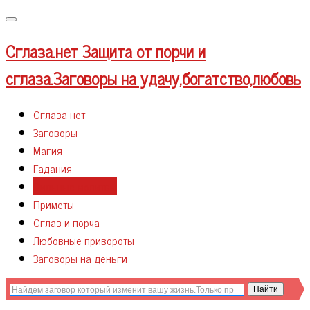
Меню
Сглаза.нет
Защита от порчи и
сглаза.Заговоры на удачу,богатство,любовь
Сглаза нет
Заговоры
Магия
Гадания
Сильные молитвы
Приметы
Сглаз и порча
Любовные привороты
Заговоры на деньги