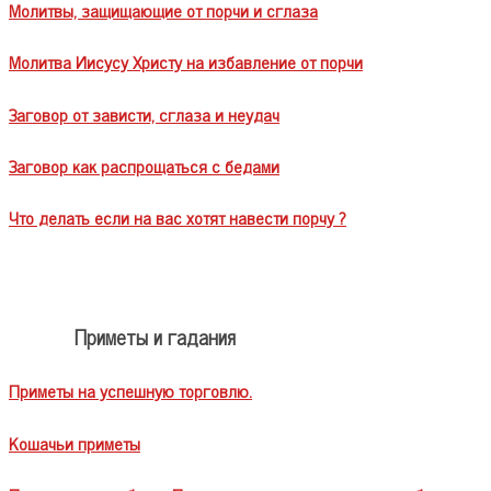
Молитвы, защищающие от порчи и сглаза
Молитва Иисусу Христу на избавление от порчи
Заговор от зависти, сглаза и неудач
Заговор как распрощаться с бедами
Что делать если на вас хотят навести порчу ?
Приметы и гадания
Приметы на успешную торговлю.
Кошачьи приметы