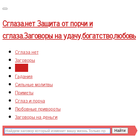
Меню
Сглаза.нет
Защита от порчи и
сглаза.Заговоры на удачу,богатство,любовь
Сглаза нет
Заговоры
Магия
Гадания
Сильные молитвы
Приметы
Сглаз и порча
Любовные привороты
Заговоры на деньги