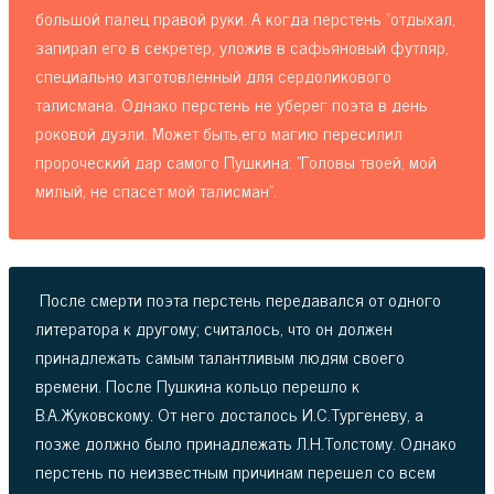
большой палец правой руки. А когда перстень "отдыхал,
запирал его в секретер, уложив в сафьяновый футляр,
специально изготовленный для сердоликового
талисмана. Однако перстень не уберег поэта в день
роковой дуэли. Может быть,его магию пересилил
пророческий дар самого Пушкина: "Головы твоей, мой
милый, не спасет мой талисман".
После смерти поэта перстень передавался от одного
литератора к другому; считалось, что он должен
принадлежать самым талантливым людям своего
времени. После Пушкина кольцо перешло к
В.А.Жуковскому. От него досталось И.С.Тургеневу, а
позже должно было принадлежать Л.Н.Толстому. Однако
перстень по неизвестным причинам перешел со всем