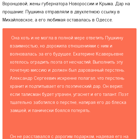
Воронцовой, жены губернатора Новороссии и Крыма. Дар на
прощание: Пушкина отправляли в двухлетнюю ссылку в
Михайловское, а его любимая оставалась в Одессе.
Она хоть и не могла в полной мере ответить Пушкину
взаимностью, но дорожила отношениями с ним и
волновалась за его будущее. Екатерине Ксаверьевне
хотелось оградить поэта от несчастий. Выполнить эту
почетную миссию и должен был дарованный перстень.
Александр Сергеевич искренне полагал, что перстень
хранит и подпитывает его поэтический дар. Он верил:
если талисман будет утрачен, угаснет и его талант. Поэт
тщательно заботился о перстне, натирая его до блеска
замшей, и панически боялся потерять.
Он не расставался с дорогим подарком, надевая его на