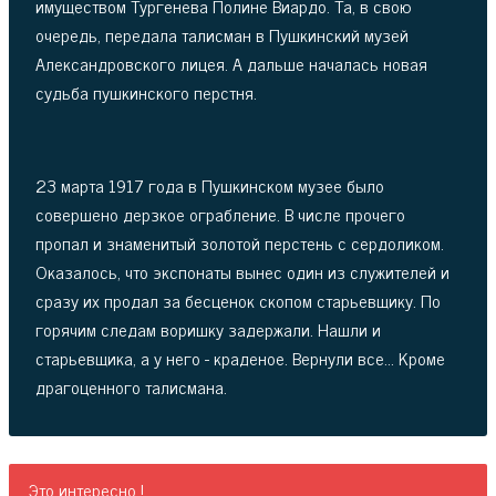
имуществом Тургенева Полине Виардо. Та, в свою
очередь, передала талисман в Пушкинский музей
Александровского лицея. А дальше началась новая
судьба пушкинского перстня.
23 марта 1917 года в Пушкинском музее было
совершено дерзкое ограбление. В числе прочего
пропал и знаменитый золотой перстень с сердоликом.
Оказалось, что экспонаты вынес один из служителей и
сразу их продал за бесценок скопом старьевщику. По
горячим следам воришку задержали. Нашли и
старьевщика, а у него - краденое. Вернули все... Кроме
драгоценного талисмана.
Это интересно !