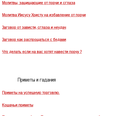
Молитвы, защищающие от порчи и сглаза
Молитва Иисусу Христу на избавление от порчи
Заговор от зависти, сглаза и неудач
Заговор как распрощаться с бедами
Что делать если на вас хотят навести порчу ?
Приметы и гадания
Приметы на успешную торговлю.
Кошачьи приметы