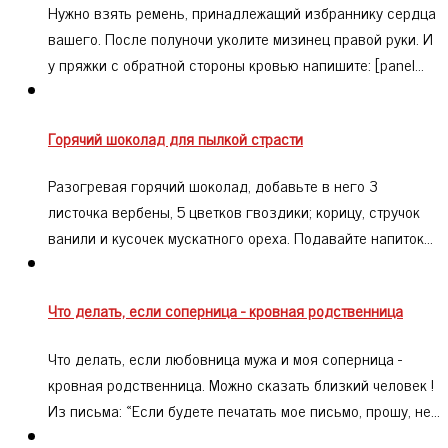
Нужно взять ремень, принадлежащий избраннику сердца
вашего. После полуночи уколите мизинец правой руки. И
у пряжки с обратной стороны кровью напишите: [panel…
Горячий шоколад для пылкой страсти
Разогревая горячий шоколад, добавьте в него 3
листочка вербены, 5 цветков гвоздики; корицу, стручок
ванили и кусочек мускатного ореха. Подавайте напиток…
Что делать, если соперница - кровная родственница
Что делать, если любовница мужа и моя соперница -
кровная родственница. Можно сказать близкий человек !
Из письма: «Если будете печатать мое письмо, прошу, не…