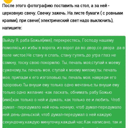
После этого фотографию поставить на стол, а за ней -
церковную свечу. Свечку зажечь. На листе бумаги ( с ровными
краями), при свече( электрический свет надо выключить),
напишите:
Выйду Я, раба Божья(имя), перекрестясь, Господу нашему
помолясь,из избы в ворота, из ворот да во двор,со двора да в
поле чистое.Не стану я спать, стану гулять,до утра глаз не
сомкну, тоску свою покормлю. Ты, печаль моя,ступай к моему
суженому,ты, печаль моя, ступай к моему милому,ты, печаль
моя, припади к его изголовью,ты, печаль моя, навреди его
здоровью.Ты внуши ему только одно мечтанье,ты внуши ему
только одно желание -как ласкать, обнимать рабу Божью
(имя),как только о ней и думать, как только ее и любить. Чтоб
думал - передумало ней ночь ночную, чтоб думал-передумало
ней день-деньской, чтоб думал-передумал о ней каждую
секундочку,каждую минуточку,каждый час.Как написано, так и