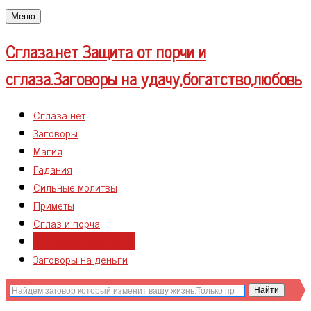
Меню
Сглаза.нет
Защита от порчи и
сглаза.Заговоры на удачу,богатство,любовь
Сглаза нет
Заговоры
Магия
Гадания
Сильные молитвы
Приметы
Сглаз и порча
Любовные привороты
Заговоры на деньги