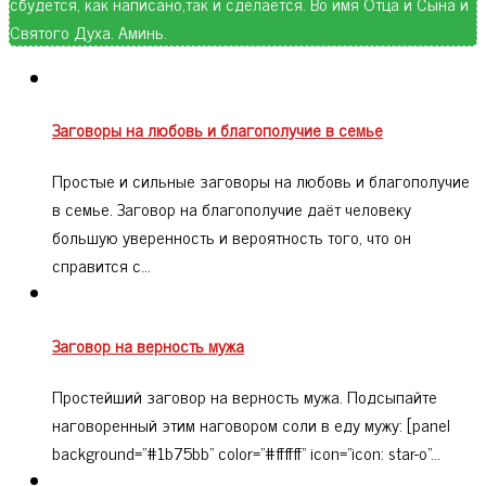
сбудется, как написано,так и сделается. Во имя Отца и Сына и
Святого Духа. Аминь.
Заговоры на любовь и благополучие в семье
Простые и сильные заговоры на любовь и благополучие
в семье. Заговор на благополучие даёт человеку
большую уверенность и вероятность того, что он
справится с…
Заговор на верность мужа
Простейший заговор на верность мужа. Подсыпайте
наговоренный этим наговором соли в еду мужу: [panel
background="#1b75bb" color="#ffffff" icon="icon: star-o"…