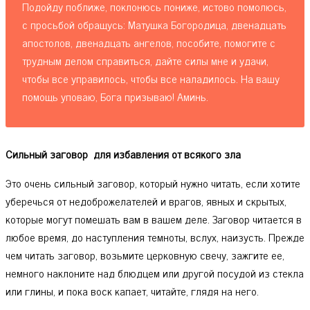
Подойду поближе, поклонюсь пониже, истово помолюсь,
с просьбой обращусь: Матушка Богородица, двенадцать
апостолов, двенадцать ангелов, пособите, помогите с
трудным делом справиться, дайте силы мне и удачи,
чтобы все управилось, чтобы все наладилось. На вашу
помощь уповаю, Бога призываю! Аминь.
Сильный заговор для избавления от всякого зла
Это очень сильный заговор, который нужно читать, если хотите
уберечься от недоброжелателей и врагов, явных и скрытых,
которые могут помешать вам в вашем деле. Заговор читается в
любое время, до наступления темноты, вслух, наизусть. Прежде
чем читать заговор, возьмите церковную свечу, зажгите ее,
немного наклоните над блюдцем или другой посудой из стекла
или глины, и пока воск капает, читайте, глядя на него.