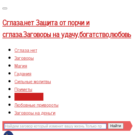
Меню
Сглаза.нет
Защита от порчи и
сглаза.Заговоры на удачу,богатство,любовь
Сглаза нет
Заговоры
Магия
Гадания
Сильные молитвы
Приметы
Сглаз и порча
Любовные привороты
Заговоры на деньги