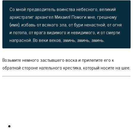
Со мной предводитель воинства небесного, великий
архистратиг архангел Михаил! Помоги мне, грешному
(имя), избавь от всякого зла, от бури ненастной, от огня
и потопа, от врага видимого и невидимого, и от смерти
напрасной. Во веки веков, аминь, аминь, аминь.
Возьмите немного застывшего воска и прилепите его к
обратной стороне нательного крестика, который носите на шее.