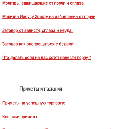
Молитвы, защищающие от порчи и сглаза
Молитва Иисусу Христу на избавление от порчи
Заговор от зависти, сглаза и неудач
Заговор как распрощаться с бедами
Что делать если на вас хотят навести порчу ?
Приметы и гадания
Приметы на успешную торговлю.
Кошачьи приметы