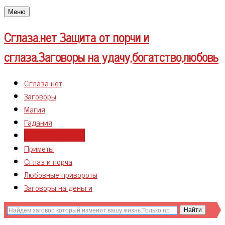
Меню
Сглаза.нет
Защита от порчи и
сглаза.Заговоры на удачу,богатство,любовь
Сглаза нет
Заговоры
Магия
Гадания
Сильные молитвы
Приметы
Сглаз и порча
Любовные привороты
Заговоры на деньги