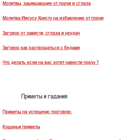
Молитвы, защищающие от порчи и сглаза
Молитва Иисусу Христу на избавление от порчи
Заговор от зависти, сглаза и неудач
Заговор как распрощаться с бедами
Что делать если на вас хотят навести порчу ?
Приметы и гадания
Приметы на успешную торговлю.
Кошачьи приметы