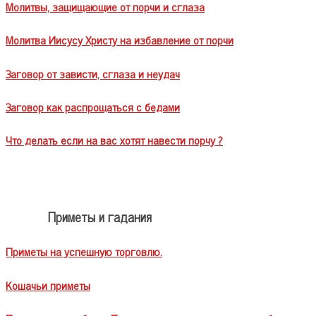
Молитвы, защищающие от порчи и сглаза
Молитва Иисусу Христу на избавление от порчи
Заговор от зависти, сглаза и неудач
Заговор как распрощаться с бедами
Что делать если на вас хотят навести порчу ?
Приметы и гадания
Приметы на успешную торговлю.
Кошачьи приметы