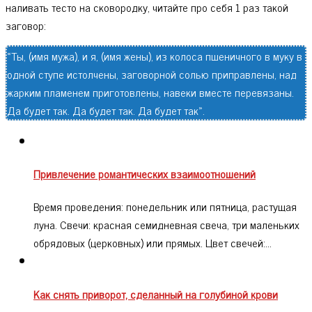
наливать тесто на сковородку, читайте про себя 1 раз такой
заговор:
«Ты, (имя мужа), и я, (имя жены), из колоса пшеничного в муку в
одной ступе истолчены, заговорной солью приправлены, над
жарким пламенем приготовлены, навеки вместе перевязаны.
Да будет так. Да будет так. Да будет так».
Привлечение романтических взаимоотношений
Время проведения: понедельник или пятница, растущая
луна. Свечи: красная семидневная свеча, три маленьких
обрядовых (церковных) или прямых. Цвет свечей:…
Как снять приворот, сделанный на голубиной крови