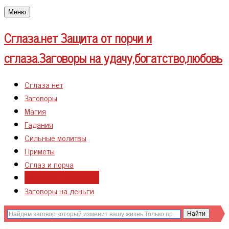
Меню
Сглаза.нет
Защита от порчи и
сглаза.Заговоры на удачу,богатство,любовь
Сглаза нет
Заговоры
Магия
Гадания
Сильные молитвы
Приметы
Сглаз и порча
Любовные привороты
Заговоры на деньги