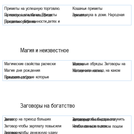
Приметы на успешную торговлю.
Кошачьи приметы
Приметы о кладбище. Приметы на похоронах и на кладбище.
Зимняя муха в доме. Народная примета
Приметы о беременности,детях и рождении ребенка
Магия и неизвестное
Магические свойства расчески
Молочные обряды. Заговоры на молоко
Магия дня рождения
Магическое кольцо, на каком пальце его носить
Предметы в доме которые приносят добро.
Заговоры на богатство
Заговор на приход больших денег
Заговор чтобы быстро получить деньги из неожиданного источника
Заговор чтобы зарплату повысили
Чтобы деньги в дом неиссякаемым потоком пошли
Заговор, чтобы денежную удачу притянуть