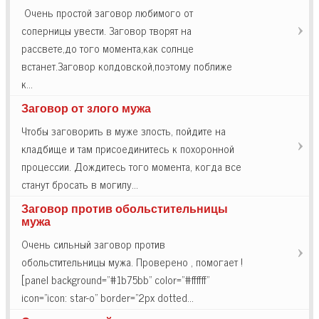
Очень простой заговор любимого от
соперницы увести. Заговор творят на
рассвете,до того момента,как солнце
встанет.Заговор колдовской,поэтому поближе
к…
Заговор от злого мужа
Чтобы заговорить в муже злость, пойдите на
кладбище и там присоединитесь к похоронной
процессии. Дождитесь того момента, когда все
станут бросать в могилу…
Заговор против обольстительницы
мужа
Очень сильный заговор против
обольстительницы мужа. Проверено , помогает !
[panel background="#1b75bb" color="#ffffff"
icon="icon: star-o" border="2px dotted…