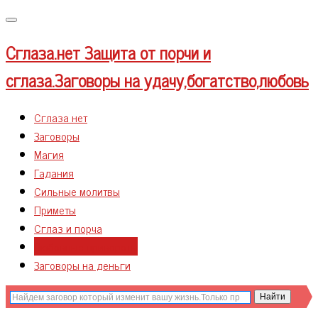
Меню
Сглаза.нет
Защита от порчи и
сглаза.Заговоры на удачу,богатство,любовь
Сглаза нет
Заговоры
Магия
Гадания
Сильные молитвы
Приметы
Сглаз и порча
Любовные привороты
Заговоры на деньги