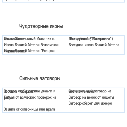
Чудотворные иконы
Икона Живоносный Источник в чем помогает
Икона Божией Матери «Всецарица» («Пантанасса»)
Икона Божией Матери Валаамская
Беседная икона Божией Матери
Икона Божией Матери «Елецкая-Черниговская»
Сильные заговоры
Заговор, чтобы дарили деньги и хорошие подарки
Очень сильный заговор на достаток в доме
Заговор на веник от нищеты
Ритуал от всяческих проверок на работе
Заговор-оберег для дочери
Защита от соперницы или врага