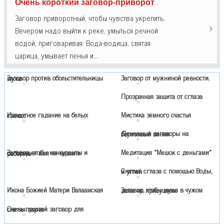
Очень короткий заговор-приворот
Заговор приворотный, чтобы чувства укрепить.
Вечером надо выйти к реке, умыться речной
водой, приговаривая: Вода-водица, святая
царица, умывает пенья и…
Заговор от мужниной ревности.
Заговор против обольстительницы мужа
Прозрачная защита от сглаза
Мистика земного счастья
Известное гадание на белых свечах
Денежные заговоры на березовый веник
Медитация «Мешок с деньгами»
Заговор, чтобы конкуренты и соперники вам не мешали работать
Снятие, сглаза с помощью Воды, и углей
Икона Божией Матери Валаамская
Заговор, чтобы мужа в чужом доме не присушили
Очень простой заговор для снятия порчи