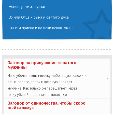
Невестушки-женушки.
Во имя Отца и сына и святого духа.
Ныне и присно и во веки веков. Аминь.
Заговор на присушение женатого
мужчины
Из клубочка взять ниточку небольшую,положить
ее на пороге двери,в которую пройдет
мужчина. Как только он перешагнет через
нитку,убирайте ее в такое место,где…
Заговор от одиночества, чтобы скоро
выйти замуж