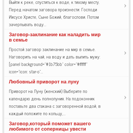
Выйти к реке, спуститься к воде, к тихому месту.
Перед начатом заговора произнести: Господи
Иисусе Христе, Сыне Божий, благослови. Потом
зачерпывать воду…
Заговор-заклинание как наладить мир
в семье
Простой заговор заклинание на мир в семье.
Наговорить на чай, на воду и дать выпить мужу:
[panel background="#1b75bb" color="#ffffff"
icon="icon: star-o"…
Любовный приворот на луну
Приворот на Луну (женский) Выберите по
календарю день полнолуния. На подоконник
поставьте два стакана с заговоренной водой, в
каждый положите по кольцу,…
Заговор,который поможет вашего
любимого от соперницы увести