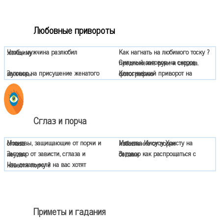
Любовные привороты
Как нагнать на любимого тоску ?
Чтобы мужчина разлюбил женщину
Сильный заговор на скорое предложение руки и сердца.
Заговор на присушение женатого мужчины
Классический приворот на фотографию
Сглаз и порча
Молитвы, защищающие от порчи и сглаза
Молитва Иисусу Христу на избавление от порчи
Заговор от зависти, сглаза и неудач
Заговор как распрощаться с бедами
Что делать если на вас хотят навести порчу ?
Приметы и гадания