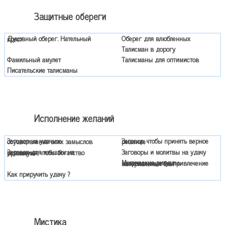
Защитные обереги
Оберег для влюбленных
Духовный оберег. Нательный крест
Талисман в дорогу
Фамильный амулет
Талисманы для оптимистов
Писательские талисманы
Исполнение желаний
Заговор на удачное осуществление всех замыслов
Заговор, чтобы принять верное решение
Заговоры и молитвы на удачу
Заговор для женщин на украшения, чтобы богатство притянуть
Магические ритуалы, направленные на привлечение материальных благ
Как приручить удачу ?
Мистика