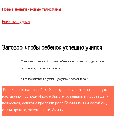
Новые деньги - новые талисманы
Воинская удача
Заговор, чтобы ребенок успешно учился
Срежьте со школьной формы ребенка все пуговицы, сядьте перед
зеркалом и, пришивая пуговицы.
Читайте заговор на успешную учебу и говорите так
:
Крепко шью,навек роблю. Я не пуговицу пришиваю, на путь
наставляю. Господи Иисусе Христе, освещаяй и просвещаяй
всяческая, освяти и просвяти раба Божия ( имя) и даруй ему
стези прямые, разум ясный. Аминь.