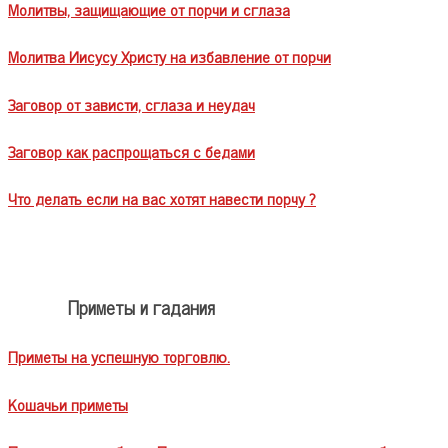
Молитвы, защищающие от порчи и сглаза
Молитва Иисусу Христу на избавление от порчи
Заговор от зависти, сглаза и неудач
Заговор как распрощаться с бедами
Что делать если на вас хотят навести порчу ?
Приметы и гадания
Приметы на успешную торговлю.
Кошачьи приметы