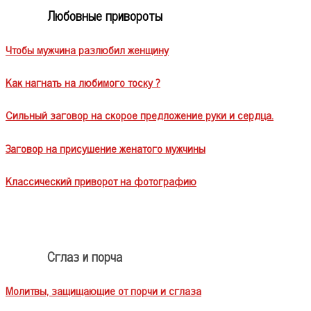
Любовные привороты
Чтобы мужчина разлюбил женщину
Как нагнать на любимого тоску ?
Сильный заговор на скорое предложение руки и сердца.
Заговор на присушение женатого мужчины
Классический приворот на фотографию
Сглаз и порча
Молитвы, защищающие от порчи и сглаза