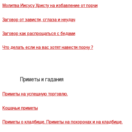
Молитва Иисусу Христу на избавление от порчи
Заговор от зависти, сглаза и неудач
Заговор как распрощаться с бедами
Что делать если на вас хотят навести порчу ?
Приметы и гадания
Приметы на успешную торговлю.
Кошачьи приметы
Приметы о кладбище. Приметы на похоронах и на кладбище.