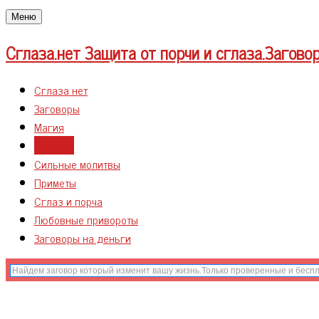
Меню
Сглаза.нет
Защита от порчи и сглаза.Загово
Сглаза нет
Заговоры
Магия
Гадания
Сильные молитвы
Приметы
Сглаз и порча
Любовные привороты
Заговоры на деньги