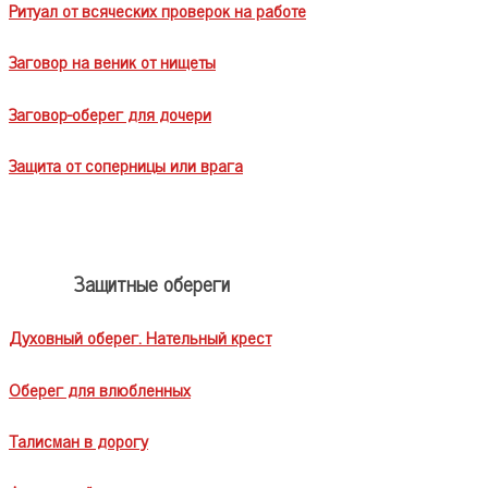
Ритуал от всяческих проверок на работе
Заговор на веник от нищеты
Заговор-оберег для дочери
Защита от соперницы или врага
Защитные обереги
Духовный оберег. Нательный крест
Оберег для влюбленных
Талисман в дорогу