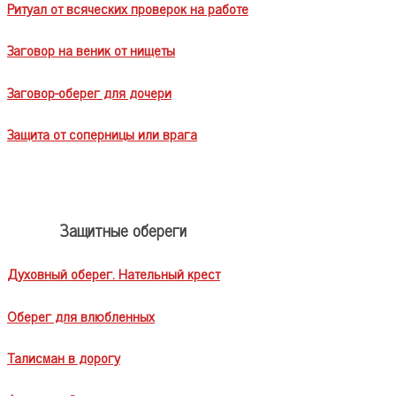
Ритуал от всяческих проверок на работе
Заговор на веник от нищеты
Заговор-оберег для дочери
Защита от соперницы или врага
Защитные обереги
Духовный оберег. Нательный крест
Оберег для влюбленных
Талисман в дорогу