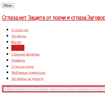
Меню
Сглаза.нет
Защита от порчи и сглаза.Загово
Сглаза нет
Заговоры
Магия
Гадания
Сильные молитвы
Приметы
Сглаз и порча
Любовные привороты
Заговоры на деньги