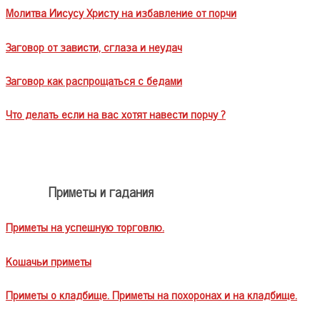
Молитва Иисусу Христу на избавление от порчи
Заговор от зависти, сглаза и неудач
Заговор как распрощаться с бедами
Что делать если на вас хотят навести порчу ?
Приметы и гадания
Приметы на успешную торговлю.
Кошачьи приметы
Приметы о кладбище. Приметы на похоронах и на кладбище.