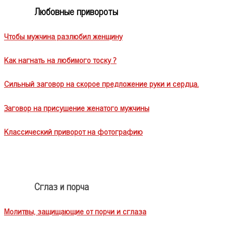
Любовные привороты
Чтобы мужчина разлюбил женщину
Как нагнать на любимого тоску ?
Сильный заговор на скорое предложение руки и сердца.
Заговор на присушение женатого мужчины
Классический приворот на фотографию
Сглаз и порча
Молитвы, защищающие от порчи и сглаза