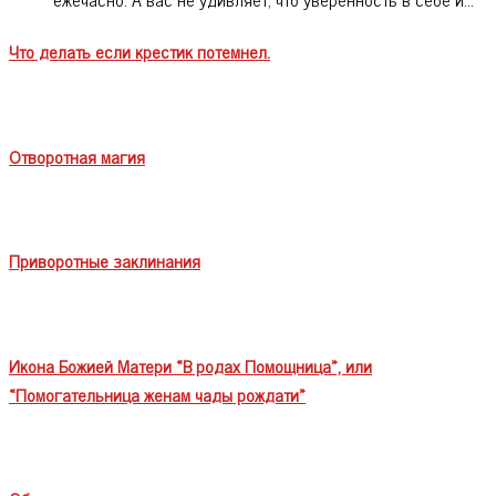
Что делать если крестик потемнел.
Отворотная магия
Приворотные заклинания
Икона Божией Матери «В родах Помощница», или
«Помогательница женам чады рождати»