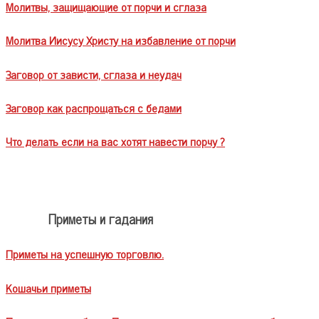
Молитвы, защищающие от порчи и сглаза
Молитва Иисусу Христу на избавление от порчи
Заговор от зависти, сглаза и неудач
Заговор как распрощаться с бедами
Что делать если на вас хотят навести порчу ?
Приметы и гадания
Приметы на успешную торговлю.
Кошачьи приметы