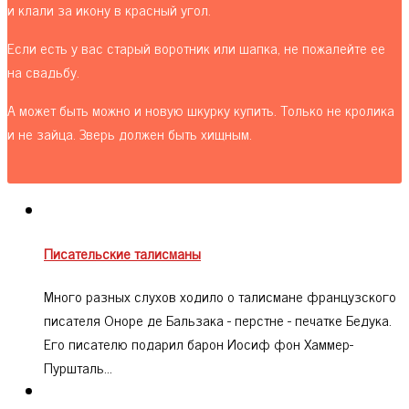
и клали за икону в красный угол.
Если есть у вас старый воротник или шапка, не пожалейте ее
на свадьбу.
А может быть можно и новую шкурку купить. Только не кролика
и не зайца. Зверь должен быть хищным.
Писательские талисманы
Много разных слухов ходило о талисмане французского
писателя Оноре де Бальзака - перстне - печатке Бедука.
Его писателю подарил барон Иосиф фон Хаммер-
Пуршталь…