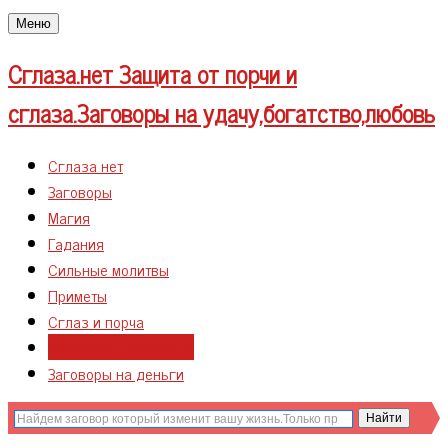
Меню
Сглаза.нет
Защита от порчи и
сглаза.Заговоры на удачу,богатство,любовь
Сглаза нет
Заговоры
Магия
Гадания
Сильные молитвы
Приметы
Сглаз и порча
Любовные привороты
Заговоры на деньги